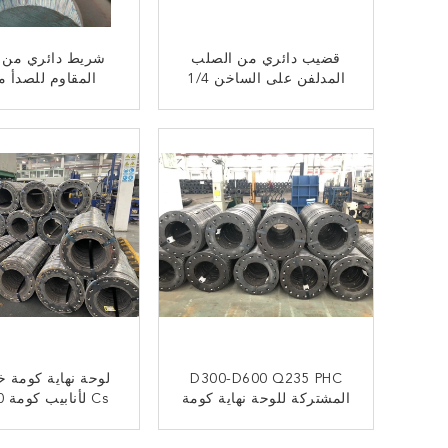
قضيب دائري من الصلب
شريط دائري من ال
المدلفن على الساخن 1/4
المقاوم للصدأ 
بوصة 1 بوصة C45 D100
بالورنيش الملول
الساخن L 2m Dia 6mm
ﺎﺘﺼﻟ ﺍﻶﻧ
ﺎﺘﺼﻟ ﺍﻶﻧ
D300-D600 Q235 PHC
لوحة نهاية كومة خ
المشتركة للوحة نهاية كومة
Cs لأنابيب كومة 550 مم
الخرسانة
ﺎﺘﺼﻟ ﺍﻶﻧ
ﺎﺘﺼﻟ ﺍﻶﻧ