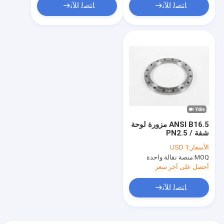
ﺎﺘﺼﻟ ﺍﻶﻧ
ﺎﺘﺼﻟ ﺍﻶﻧ
ANSI B16.5 مزورة لوحة
شفة PN2.5 /
6/10/16/25/40
الأسعار:
USD 1
المعالجة الحرارية
MOQ:
منصة نقالة واحدة
أحصل على آخر سعر
ﺎﺘﺼﻟ ﺍﻶﻧ