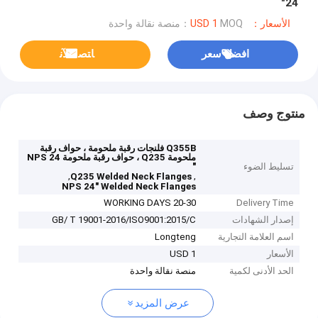
24"
الأسعار：USD 1
MOQ：منصة نقالة واحدة
افضل سعر
ﺎﺘﺼﻟ ﺍﻶﻧ
منتوج وصف
Q355B فلنجات رقبة ملحومة ، حواف رقبة
ملحومة Q235 ، حواف رقبة ملحومة NPS 24
تسليط الضوء
"
,
,
Q235 Welded Neck Flanges
NPS 24" Welded Neck Flanges
20-30 WORKING DAYS
Delivery Time
إصدار الشهادات
GB/ T 19001-2016/ISO9001:2015/C
اسم العلامة التجارية
Longteng
الأسعار
USD 1
الحد الأدنى لكمية
منصة نقالة واحدة
عرض المزيد