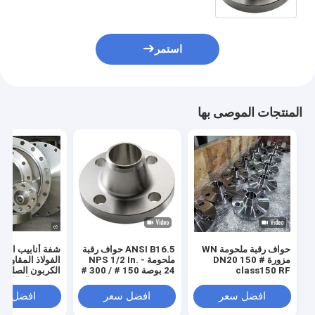
استمر
المنتجات الموصى بها
حواف رقبة ملحومة WN
ANSI B16.5 حواف رقبة
شفة أنابيب المي
مزورة DN20 150 #
ملحومة NPS 1/2 In. -
الفولاذ المقاوم ل
class150 RF
24 بوصة 150 # / 300 #
الكربون الصلب وف
/ 600 #
ANSI / الانزلا
اللحام
افضل سعر
افضل سعر
افضل سع