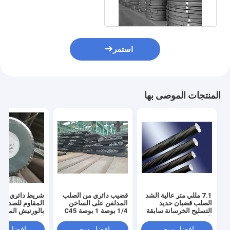
استمر
المنتجات الموصى بها
7.1 مللي متر عالية الشد
قضيب دائري من الصلب
شريط دائري من ا
الصلب قضبان حديد
المدلفن على الساخن
المقاوم للصدأ م
التسليح الخرسانة سابقة
1/4 بوصة 1 بوصة C45
بالورنيش الملو
الإجهاد
D100
الساخن L 2m Dia 6mm
افضل سعر
افضل سعر
افضل سع