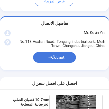
عرض المزيد
تفاصيل الاتصال
Mr. Kevin Yin
No.118 Hualian Road، Tongang Industrial park، Meili
Town، Changshu، Jiangsu، China
ﺎﺘﺼﻟ ﺍﻶﻧ
احصل على افضل سعر ل
10.7mm قضبان الصلب
الخرسانية المسلحة
شريط الإجهاد المسبق