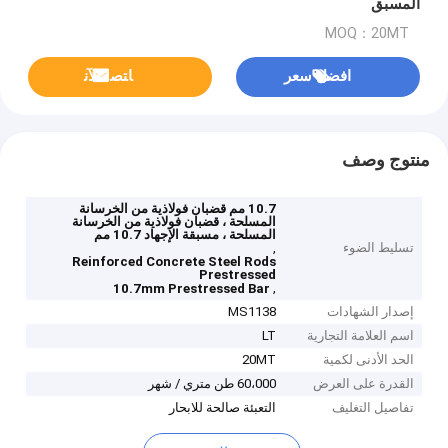
المسبق
MOQ：20MT
افضل سعر
ﺎﺘﺼﻟ ﺍﻶﻧ
منتوج وصف
10.7 مم قضبان فولاذية من الخرسانة
المسلحة ، قضبان فولاذية من الخرسانة
المسلحة ، مسبقة الإجهاد 10.7 مم
تسليط الضوء
,
Reinforced Concrete Steel Rods
Prestressed
,
10.7mm Prestressed Bar
إصدار الشهادات
MS1138
اسم العلامة التجارية
LT
الحد الأدنى لكمية
20MT
القدرة على العرض
60،000 طن متري / شهر
تفاصيل التغليف
التعبئة صالحة للابحار